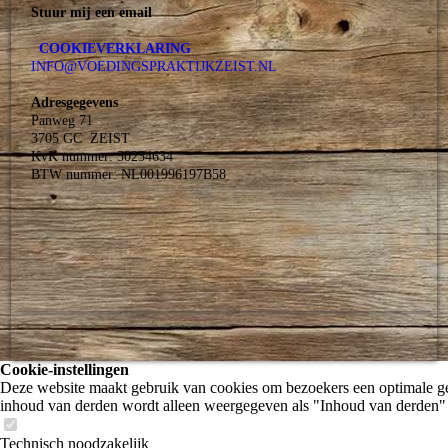
Stuur mij een email
COOKIEVERKLARING
INFO@VOEDINGSPRAKTIJKZEIST.NL
Adresgegevens
Panweg 71
3705 GC ZEIST
KvK nummer: 30234634
BTW nummer: NL001996197B58
Cookie-instellingen
Deze website maakt gebruik van cookies om bezoekers een optimale ge
inhoud van derden wordt alleen weergegeven als "Inhoud van derden" 
Technisch noodzakelijk