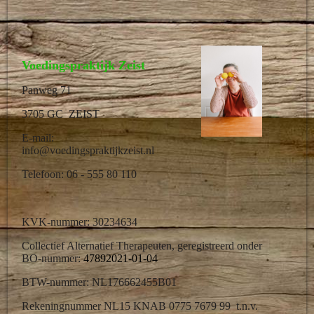
Voedingspraktijk Zeist
Panweg 71
3705 GC ZEIST
E-mail:
info@voedingspraktijkzeist.nl
Telefoon: 06 - 555 80 110
KVK-nummer: 30234634
Collectief Alternatief Therapeuten, geregistreerd onder
BO-nummer:
47892021-01-04
BTW-nummer: NL176662455B01
Rekeningnummer NL15 KNAB 0775 7679 99 t.n.v.