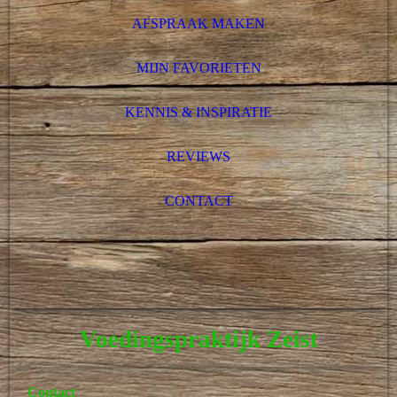
AFSPRAAK MAKEN
MIJN FAVORIETEN
KENNIS & INSPIRATIE
REVIEWS
CONTACT
Voedingspraktijk Zeist
Contact