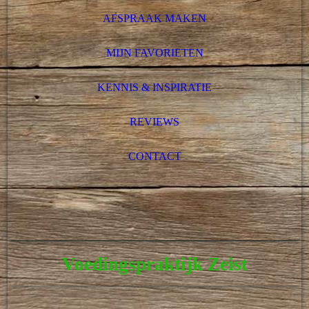
AFSPRAAK MAKEN
MIJN FAVORIETEN
KENNIS & INSPIRATIE
REVIEWS
CONTACT
Voedingspraktijk Zeist