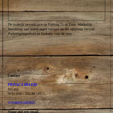
De praktijk bevindt zich op Panweg 71 in Zeist. Makkelijk
bereikbaar met zowel eigen vervoer als het openbaar vervoer.
Parkeergelegenheid en bushalte voor de deur.
Contact
PRIVACY BELEID
Bel mij
0031 (0)6 - 555 80 110
A
VOORWAARDEN
Stuur mij een email