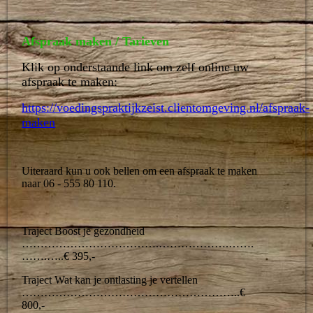
Afspraak maken / Tarieven
Klik op onderstaande link om zelf online uw
afspraak te maken:
https://voedingspraktijkzeist.clientomgeving.nl/afspraak-
maken
Uiteraard kun u ook bellen om een afspraak te maken
naar 06 - 555 80 110.
Traject Boost je gezondheid
……………………………….……………….…….
…….…..€ 395,-
Traject Wat kan je ontlasting je vertellen
…………………………………………………..€
800,-