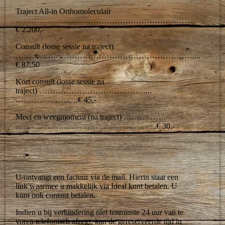
Traject All-in Orthomoleculair
…………………………………………………………..
€ 2.200,-
Consult (losse sessie na traject)
…………………………………………………………....
€ 87,50
Kort consult (losse sessie na
traject) ……………………………….…...
…………….….….€ 45,-
Meet en weegmoment (na traject) …………….
………………….………….…….…….…..€ 30,-
U ontvangt een factuur via de mail. Hierin staat een
link waarmee u makkelijk via Ideal kunt betalen. U
kunt ook contant betalen.
Indien u bij verhindering níet tenminste 24 uur van te
voren telefonisch afzegt, kan de gereserveerde tijd in