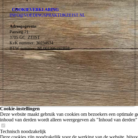
COOKIEVERKLARING
INFO@VOEDINGSPRAKTIJKZEIST.NL
Adresgegevens
Panweg 71
3705 GC ZEIST
KvK nummer: 30234634
BTW nummer: NL001996197B58
Cookie-instellingen
Deze website maakt gebruik van cookies om bezoekers een optimale ge
inhoud van derden wordt alleen weergegeven als "Inhoud van derden" 
Technisch noodzakelijk
Deze cookies zijn noodzakelijk voor de werking van de website, bijv