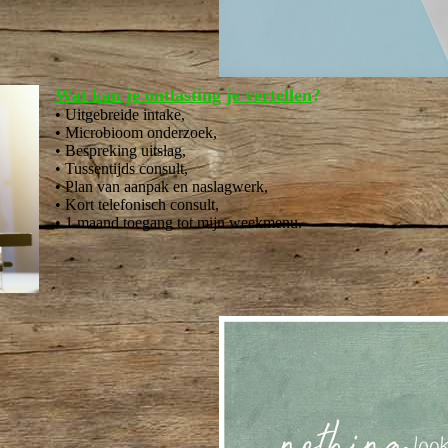
Wat kan je ontlasting je vertellen
?
•
Uitgebreide intake,
• Microbioom onderzoek,
• Bespreking uitslag,
• Tussentijds consult,
• Plan van aanpak en naslagwerk,
• Kort telefonisch consult,
• 1 maand toegang tot mijn weekmenu.