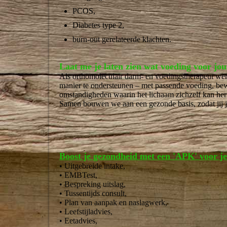
PCOS,
Diabetes type 2,
burn-out gerelateerde klachten.
Laat me je laten zien wat voeding voor jo
Als orthomoleculair darm- en voedingstherapeut wer
manier te ondersteunen – met passende voeding, bew
omstandigheden waarin het lichaam zichzelf kan hers
Samen bouwen we aan een gezonde basis, zodat jij je 
Boost je gezondheid met een 'APK' voor j
• Uitgebreide intake,
• EMBTest,
• Bespreking uitslag,
• Tussentijds consult,
• Plan van aanpak en naslagwerk,
• Leefstijladvies,
• Eetadvies,