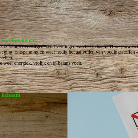
u kan betekenen.
k ik vanuit het zelfgenezend vermogen van het lichaam. Door jouw lic
eging, ontspanning en waar nodig het aanvullen van voedingsstoffen 
tellen.
weer energiek, vrolijk en in balans voelt.
e lichaam