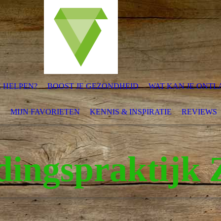
E HELPEN?
BOOST JE GEZONDHEID
WAT KAN JE ONTL
N
MIJN FAVORIETEN
KENNIS & INSPIRATIE
REVIEWS
dingspraktijk Z