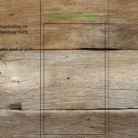
Waar kunt u ons vinden?
lbegeleiding en
 haalbaar voelt,
oon waar je juist