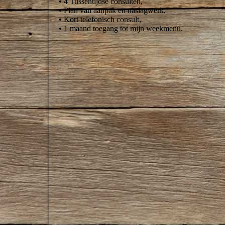
• 4 Tussentijdse consulten,
• Plan van aanpak en naslagwerk,
• Kort telefonisch consult,
• 1 maand toegang tot mijn weekmenu.