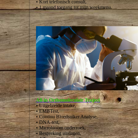
• Kort telefonisch consult,
• 1 maand toegang tot mijn weekmenu.
All-in Orthomoleculair
Traject
• Uitgebreide intake,
• EMBTest,
• Continu Bloedsuiker Analyse,
• DNA-test,
• Microbioom onderzoek,
• Bespreking uitslagen,