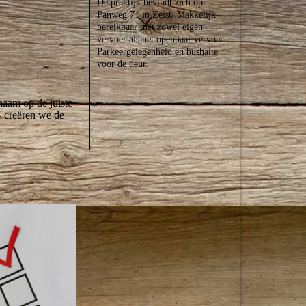
De praktijk bevindt zich op
Panweg 71 in Zeist. Makkelijk
bereikbaar met zowel eigen
vervoer als het openbaar vervoer.
Parkeergelegenheid en bushalte
voor de deur.
haam op de juiste
– creëren we de