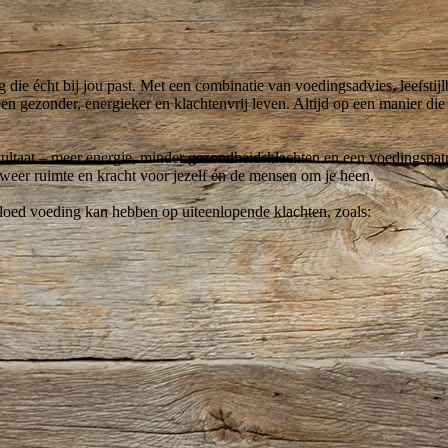
g die écht bij jou past. Met een combinatie van voedingsadvies, leefstij
een gezonder, energieker en klachtenvrij leven. Altijd op een manier die
sultaat – meer energie, minder gezondheidsklachten en een voedingspatr
 weer ruimte en kracht voor jezelf én de mensen om je heen.
loed voeding kan hebben op uiteenlopende klachten, zoals: