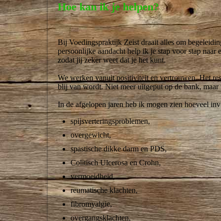
Hoe kan ik je helpen?
Bij Voedingspraktijk Zeist draait alles om begeleidin
persoonlijke aandacht help ik je stap voor stap naar 
zodat jij zeker weet dat je het kunt.
We werken vanuit positiviteit en vertrouwen. Het re
blij van wordt. Niet meer uitgeput op de bank, maar
In
de afgelopen jaren heb ik mogen zien hoeveel inv
spijsverte
ringsproblemen,
overgewicht,
spastische dikke darm en PDS,
Colitisch Ulcerosa en Crohn,
verm
oeidheid,
reuma
tische klachten,
fibro
myalgie,
overgangsklachten,